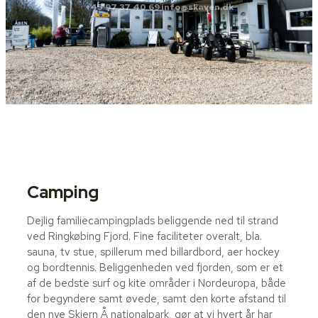
+45 97 37 40 69
info@skaven.dk
Camping
Dejlig familiecampingplads beliggende ned til strand
ved Ringkøbing Fjord. Fine faciliteter overalt, bla.
sauna, tv stue, spillerum med billardbord, aer hockey
og bordtennis.
Beliggenheden ved fjorden, som er et
af de bedste surf og kite områder i Nordeuropa, både
for begyndere samt øvede, samt den korte afstand til
den nye Skjern Å nationalpark, gør at vi hvert år har