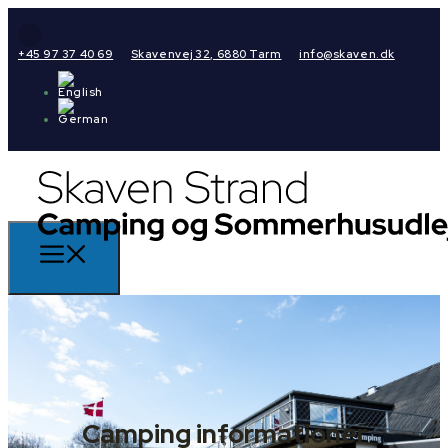
+45 97 37 40 69
Skavenvej 32, 6880 Tarm
info@skaven.dk
Camping informationer