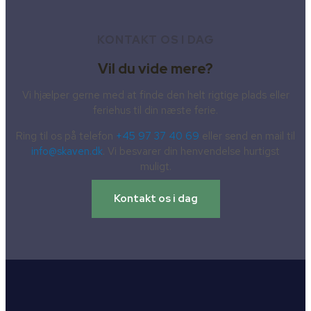
KONTAKT OS I DAG
Vil du vide mere?
Vi hjælper gerne med at finde den helt rigtige plads eller
feriehus til din næste ferie.
Ring til os på telefon
+45 97 37 40 69
eller send en mail til
info@skaven.dk
. Vi besvarer din henvendelse hurtigst
muligt.
Kontakt os i dag